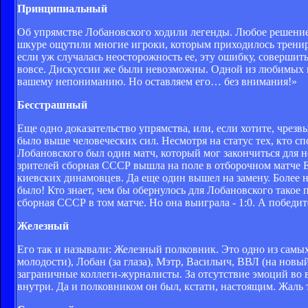
Принципиальный
Об упрямстве Лобановского ходили легенды. Любое решение,
шкуре ощутили многие игроки, которым приходилось трениро
если уж случалась неосторожность ее, эту ошибку, совершит
вовсе. Дискуссии же были невозможны. Одной из любимых 
вашему непониманию. Но оставляем его… без внимания!»
Бесстрашный
Еще одно доказательство упрямства, или, если хотите, чрезв
было выше человеческих сил. Несмотря на статус тех, кто с
Лобановского был один матч, который мог закончиться для не
зрителей сборная СССР вышла на поле в отборочном матче Ев
киевских динамовцев. Да еще один вышел на замену. Более 
было! Кто знает, чем бы обернулось для Лобановского тако
сборная СССР в том матче. Но она выиграла - 1:0. А победите
Железный
Его так и называли: Железный полковник. Это одно из сам
молодости), Лобан (за глаза), Мэтр, Васильич, ВВЛ (на нов
заграничные коллеги-журналисты. За отсутствие эмоций во в
внутри. Да и полковником он был, кстати, настоящим. Жаль