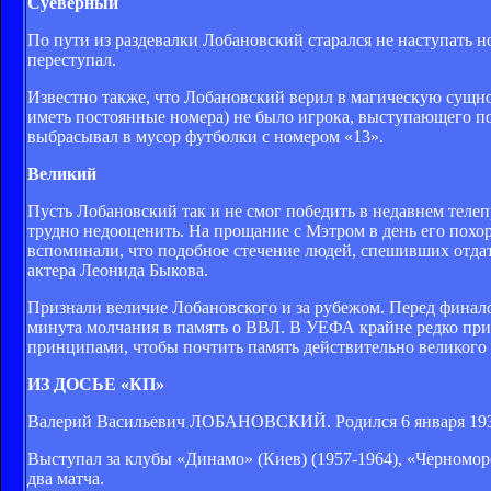
Суеверный
По пути из раздевалки Лобановский старался не наступать н
переступал.
Известно также, что Лобановский верил в магическую сущно
иметь постоянные номера) не было игрока, выступающего по
выбрасывал в мусор футболки с номером «13».
Великий
Пусть Лобановский так и не смог победить в недавнем тел
трудно недооценить. На прощание с Мэтром в день его похор
вспоминали, что подобное стечение людей, спешивших отдат
актера Леонида Быкова.
Признали величие Лобановского и за рубежом. Перед финал
минута молчания в память о ВВЛ. В УЕФА крайне редко при
принципами, чтобы почтить память действительно великого ч
ИЗ ДОСЬЕ «КП»
Валерий Васильевич ЛОБАНОВСКИЙ. Родился 6 января 1939
Выступал за клубы «Динамо» (Киев) (1957-1964), «Черноморе
два матча.