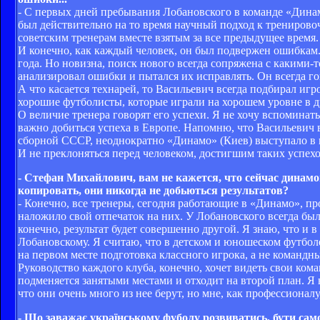
- С первых дней пребывания Лобановского в команде «Динам
был действительно на то время научный подход к тренировочн
советским тренерам вместе взятым за все предыдущее время.
И конечно, как каждый человек, он был подвержен ошибкам.
года. Но новизна, поиск нового всегда сопряжена с какими-
анализировал ошибки и пытался их исправлять. Он всегда го
А что касается технарей, то Васильевич всегда подбирал игро
хорошие футболисты, которые играли на хорошем уровне в д
О величие тренера говорят его успехи. Я не хочу вспоминат
важно добиться успеха в Европе. Напомню, что Васильевич
сборной СССР, неоднократно «Динамо» (Киев) выступало в
И не преклоняться перед человеком, достигшим таких успехов
- Стефан Михайлович, вам не кажется, что сейчас динамо
копировать, они никогда не добьються результатов?
- Конечно, все тренеры, сегодня работающие в «Динамо», п
наложило свой отпечаток на них. У Лобановского всегда было
конечно, результат будет совершенно другой. Я знаю, что и
Лобановскому. Я считаю, что в детском и юношеском футболе
на первом месте подготовка классного игрока, а не командн
Руководство каждого клуба, конечно, хочет видеть свои ко
подменяется занятыми местами и отходит на второй план. Я
что они очень много из нее берут, но мне, как профессионалу
- Що заважає українському фуболу розвиватись, бути само