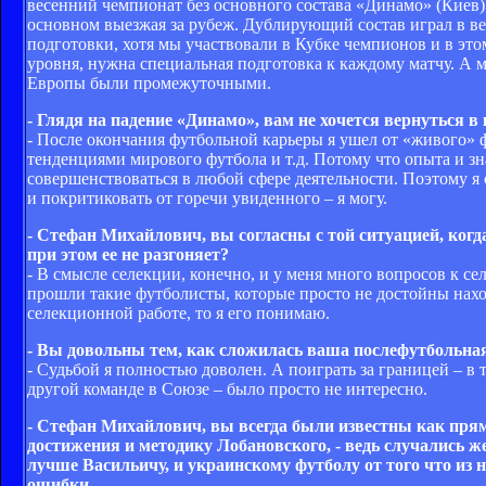
весенний чемпионат без основного состава «Динамо» (Киев
основном выезжая за рубеж. Дублирующий состав играл в в
подготовки, хотя мы участвовали в Кубке чемпионов и в этом
уровня, нужна специальная подготовка к каждому матчу. А
Европы были промежуточными.
- Глядя на падение «Динамо», вам не хочется вернуться в
- После окончания футбольной карьеры я ушел от «живого» фу
тенденциями мирового футбола и т.д. Потому что опыта и зн
совершенствоваться в любой сфере деятельности. Поэтому я 
и покритиковать от горечи увиденного – я могу.
- Стефан Михайлович, вы согласны с той ситуацией, ког
при этом ее не разгоняет?
- В смысле селекции, конечно, и у меня много вопросов к 
прошли такие футболисты, которые просто не достойны нах
селекционной работе, то я его понимаю.
- Вы довольны тем, как сложилась ваша послефутбольная 
- Судьбой я полностью доволен. А поиграть за границей – в
другой команде в Союзе – было просто не интересно.
- Стефан Михайлович, вы всегда были известны как прям
достижения и методику Лобановского, - ведь случались 
лучше Васильичу, и украинскому футболу от того что из н
ошибки...