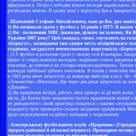
афішувалися. Петро Слободян вільно володів українською, В
російською мовою. В цьому році у відпустці був в Закарпатті
- Шановний Стефане Михайловичу, маю до Вас два запит
1) Ви починали грати у футбол у 14 років у ПТУ. В якому с
2) Ви - полковник МВС (вважаю, цілком заслужено). Як В
України 2007 року? Цей скандал, схоже, спускають на галь
«Беркуту», захищаючи тим самим честь міліцейського му
стадіонах, засуджуєте невмотивовану жорстокість «Берку
- 1) У футбол я розпочав грати у своєму селі Ключарки Закарп
право :) і перед кожною молодою людиною стояло завдання в
училище, де навчався на столяра-червонодеревщика. Тренер
команди найбільш здібних хлопчаків. Я попав у невелике чи
в 1965 році мене запросили до команди майстрів класу «Б» «
«Локомотив» (Вінниця). Ще через два роки запросили до ком
«Динамо».
2) Як працівник міліції, дійсно, мені прикро за дії моїх коле
міста. До Києва було запрошено багато працівників міліції з і
не доводилося у своїй практиці стикатися з такими ситуаціями
інциденту було проведено спільне засідання працівників Мін
щодо недопущення подібних випадків у подальшому.
- Аматорському футбольному клубу «Цукровик» (Городище
лідером районної й обласної першості. Проводимо велику г
хороше молодим гравцям до ювілею команди.