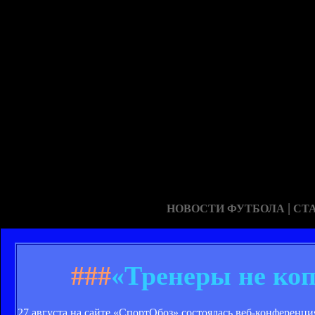
|
НОВОСТИ ФУТБОЛА
СТ
###
«Тренеры не ко
27 августа на сайте «СпортОбоз» состоялась веб-конференц