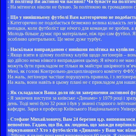
- В політиці Ви активні чи пасивні? Чи буваєте на політи
- На мітингах ніколи не буваю. За політикою як громадянин ст
- Що у нинішньому футболі Вам категорично не подобаєт
- Категорично не подобається безмежно велика кількість лег
випадки, коли футболіст ще нічого для команди не зробив, а 
Молодь більше думає про матеріальне, ніж про сам футбол. Я
особливо центральних. Це мене дуже турбує.
- Наскільки виправданою є нинішня політика на купівлю 
- Якщо взяти в цілому політику клубів щодо легіонерів – вона
що дійсно нема ніякого виправдання цьому. Я нічого не маю
можуть бути прикладом не тільки як майстри шкіряного м’яча,
Мені, як голові Контрольно-дисциплінарного комітету ФФУ, 
На жаль, легіонери частіше порушують правила, і з легіонера
На жаль, вони навіть в цьому плані не є прикладом для наши
- Як складалася Ваша доля після завершення активної фу
- Я закінчив виступи за київське «Динамо» у 1979 році і з
день. Тоді мені було 32 роки і був у званні старшого лейтена
кафедри. Зараз я професор Київського Національного Універ
- Стефане Михайловичу, Вам 24 березня ц.р. виповнилося 
непомітно. Гадаю, що Ви, як людина, що завжди вирізнялас
міркуваннях? Хто з футболістів «Динамо» у Ваш час віл
- Дійсно, в цьому році мені виповнилося 60 років. Я скромно в