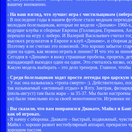
вашему вниманию.
- На ваш взгляд, что лучше: игра с чистильщиком (либер
- В последние годы в нашем футболе стало модным переходит
молодым болельщикам, которые не видели «Динамо» 1960-х, 
ведущие клубы и сборные Европы (Голландия, Германия, Анг
перешло на игру с либеро. И Валерий Васильевич считал тогд
высоких результатов в Европе и клуб «Динамо», и сборная д
Поэтому я не считаю это новизной. Это хорошо забытое старо
один на один, как можно играть в линию? И что это за линия
Сегодня в «Динамо» я вижу страшные пробелы, прорехи, дет
нападающий выходил один на один. Это считалось низко, оск
Какую модель выбирать – это дело тренеров. Главное, чтобы
- Среди болельщиков ходят просто легенды про царскую 
- У нас она называлась «тропа смерти» :). Действительно, 
так называемый «активный отдых» в Ялту. Завтрак, физзарядк
(июль-август) там была жара – за 35-37. Мы были настроены 
км) были тяжелыми из-за своей монотонности. Игровики не
- Вы сказали, что вам понравился Диакате, Майкл и Бангу
как об игроках.
- Я начну с обороны. Диакате – быстрый, подвижный, чувств
Майкл – хорошо развит вестибулярный аппарат, прекрасно чу
хорошим пассом.