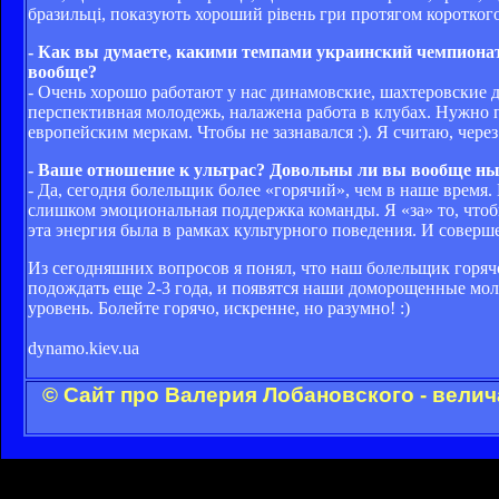
бразильці, показують хороший рівень гри протягом короткого 
- Как вы думаете, какими темпами украинский чемпионат
вообще?
- Очень хорошо работают у нас динамовские, шахтеровские 
перспективная молодежь, налажена работа в клубах. Нужно 
европейским меркам. Чтобы не зазнавался :). Я считаю, чере
- Ваше отношение к ультрас? Довольны ли вы вообще н
- Да, сегодня болельщик более «горячий», чем в наше время.
слишком эмоциональная поддержка команды. Я «за» то, чтоб
эта энергия была в рамках культурного поведения. И совер
Из сегодняшних вопросов я понял, что наш болельщик горячо
подождать еще 2-3 года, и появятся наши доморощенные мол
уровень. Болейте горячо, искренне, но разумно! :)
dynamo.kiev.ua
© Сайт про Валерия Лобановского - велич