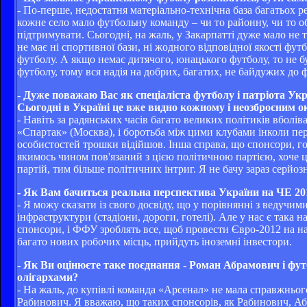
- По-перше, недостатня матеріально-технічна база багатьох р
кожне село мало футбольну команду – чи то районну, чи то о
підтримувати. Сьогодні, на жаль, у Закарпатті дуже мало не 
не має ні спортивної бази, ні жодного відповідної якості фу
футболу. А якщо немає дитячого, юнацького футболу, то не б
футболу, тому вся надія на добрих, багатих, не байдужих до 
- Дуже поважаю Вас як спеціаліста футболу і патріота Ук
Сьогодні в Україні це вже видно кожному і неозброєним о
- Навіть за радянських часів багато великих політиків вбол
«Спартак» (Москва), і боротьба між цими клубами інколи пер
особистостей трошки відійшов. Інша справа, що спонсори, го
якимось чином пов'язаний з цією політичною партією, хоче 
партій, тим більше політичних інтриг. Я не бачу зараз серйо
- Як Вам бачиться реальна перспектива України на ЧЕ 201
- Я можу сказати із свого досвіду, що у порівнянні з ведуч
інфраструктури (стадіони, дороги, готелі). Але у нас є така н
спонсори, і ФФУ зроблять все, щоб провести Євро-2012 на най
багато нових робочих місць, прийдуть іноземні інвестори.
- Як Ви оцінюєте таке поєднання - Роман Абрамович і фу
олігархами?
- На жаль, до купівлі команда «Арсенал» не мала справжньог
Рабинович. Я вважаю, що таких спонсорів, як Рабинович, Абр